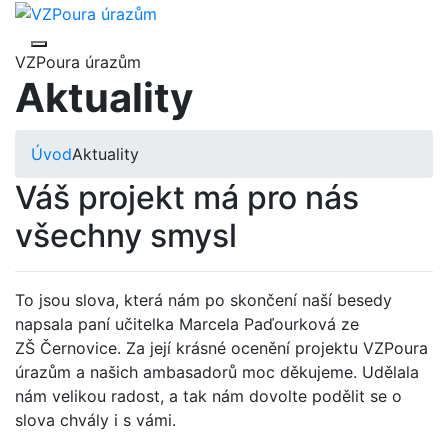
VZPoura úrazům
Aktuality
Úvod
Aktuality
Váš projekt má pro nás
všechny smysl
To jsou slova, která nám po skončení naší besedy
napsala paní učitelka Marcela Paďourková ze
ZŠ Černovice. Za její krásné ocenění projektu VZPoura
úrazům a našich ambasadorů moc děkujeme. Udělala
nám velikou radost, a tak nám dovolte podělit se o
slova chvály i s vámi.