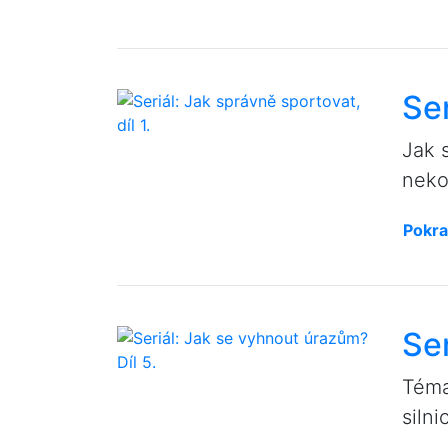
Ser
Jak 
nekon
Pokra
Ser
Téma
silni