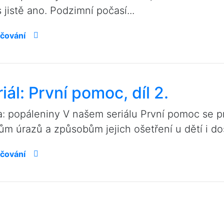
 jistě ano. Podzimní počasí...
čování
iál: První pomoc, díl 2.
: popáleniny V našem seriálu První pomoc se p
ům úrazů a způsobům jejich ošetření u dětí i dos
čování