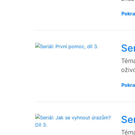
Pokra
Ser
Téma
oživ
Pokra
Ser
Téma