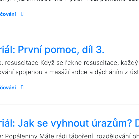
čování
iál: První pomoc, díl 3.
: resuscitace Když se řekne resuscitace, každý 
ování spojenou s masáží srdce a dýcháním z úst 
čování
iál: Jak se vyhnout úrazům? D
: Popáleniny Máte rádi táboření, rozdělování o