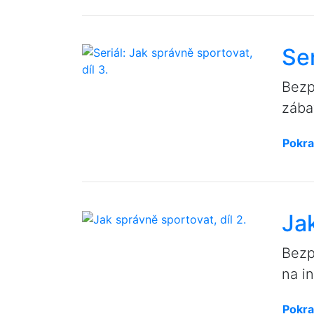
Ser
Bezp
zába
Pokra
Jak
Bezp
na in
Pokra