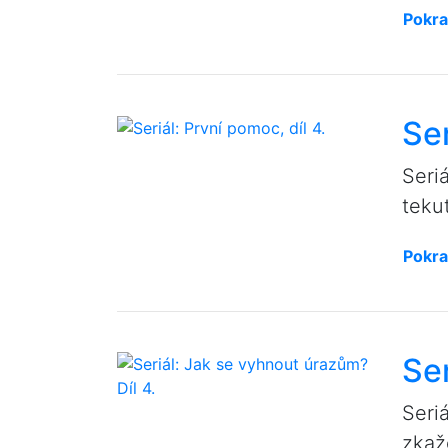
Pokra
Ser
Seri
teku
Pokra
Ser
Seri
zkaž