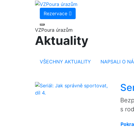
Rezervace
VZPoura úrazům
Aktuality
VŠECHNY AKTUALITY
NAPSALI O N
Ser
Bezp
s ro
Pokra