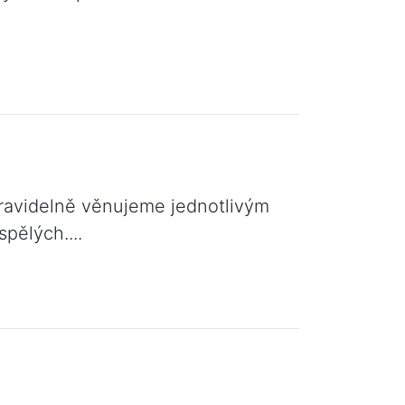
ravidelně věnujeme jednotlivým
pělých....