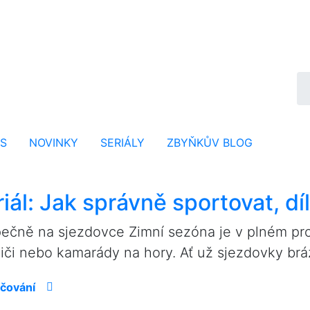
ÁS
NOVINKY
SERIÁLY
ZBYŇKŮV BLOG
iál: Jak správně sportovat, díl
ečně na sjezdovce Zimní sezóna je v plném prou
diči nebo kamarády na hory. Ať už sjezdovky bráz
čování