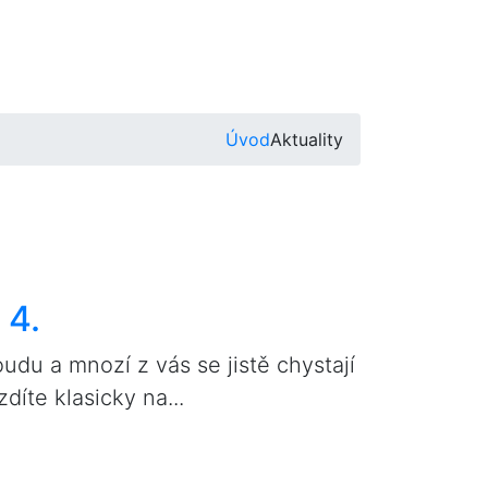
Úvod
Aktuality
 4.
du a mnozí z vás se jistě chystají
díte klasicky na...