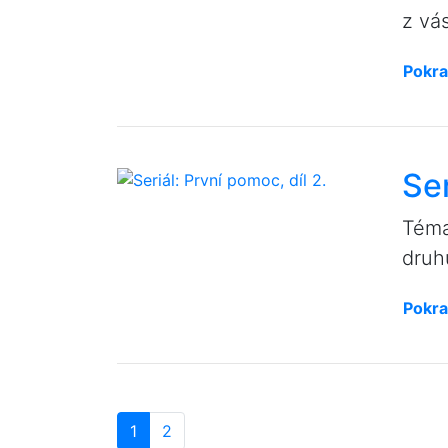
z vás
Pokra
Ser
Téma
druh
Pokra
1
2