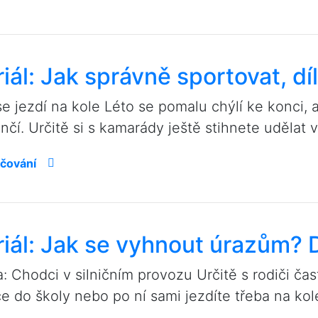
iál: Jak správně sportovat, díl
se jezdí na kole Léto se pomalu chýlí ke konci, 
čí. Určitě si s kamarády ještě stihnete udělat vý
čování
iál: Jak se vyhnout úrazům? D
: Chodci v silničním provozu Určitě s rodiči čas
ce do školy nebo po ní sami jezdíte třeba na kole