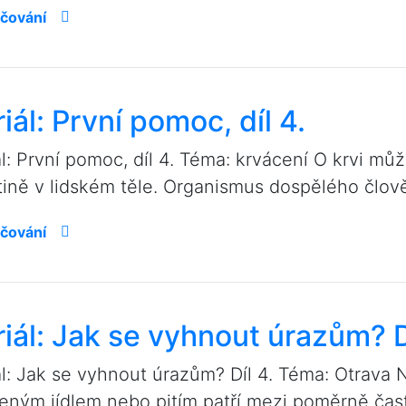
čování
iál: První pomoc, díl 4.
ál: První pomoc, díl 4. Téma: krvácení O krvi mů
tině v lidském těle. Organismus dospělého člově
čování
iál: Jak se vyhnout úrazům? D
ál: Jak se vyhnout úrazům? Díl 4. Téma: Otrava 
eným jídlem nebo pitím patří mezi poměrně čast