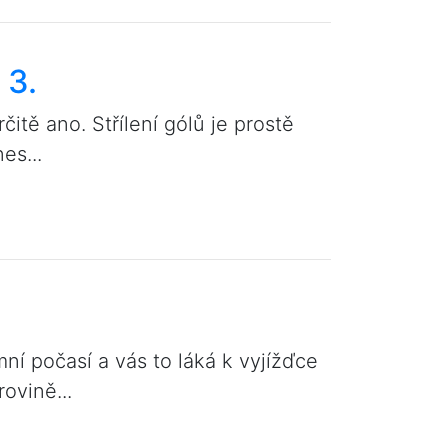
 3.
itě ano. Střílení gólů je prostě
es...
ní počasí a vás to láká k vyjížďce
rovině...