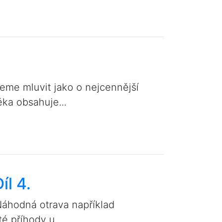
žeme mluvit jako o nejcennější
ka obsahuje...
íl 4.
Náhodná otrava například
é příhody u...