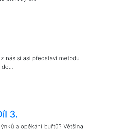
z nás si asi představí metodu
do...
íl 3.
hýnků a opékání buřtů? Většina