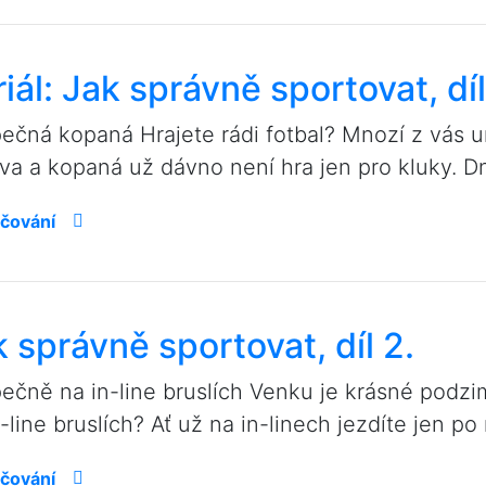
iál: Jak správně sportovat, díl
ečná kopaná Hrajete rádi fotbal? Mnozí z vás urč
va a kopaná už dávno není hra jen pro kluky. Dn
čování
 správně sportovat, díl 2.
ečně na in-line bruslích Venku je krásné podzim
-line bruslích? Ať už na in-linech jezdíte jen po 
čování