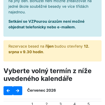
na jiný den. Bohužel není možné zrealizovat na
jedné škole souběžné besedy ve více třídách
najednou.
Setkání se VZPourou úrazům není možné
objednat telefonicky nebo e-mailem.
Rezervace besed na
říjen
budou otevřeny
12.
srpna v 9.30 hodin
.
Vyberte volný termín z níže
uvedeného kalendáře
Červenec 2026
1
2
3
4
5