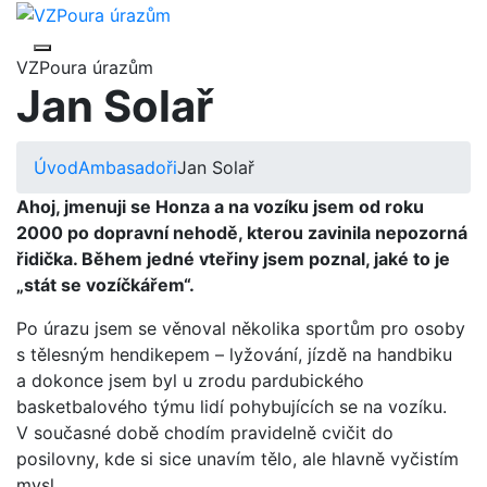
VZPoura úrazům
Jan Solař
Úvod
Ambasadoři
Jan Solař
Ahoj, jmenuji se Honza a na vozíku jsem od roku
2000 po dopravní nehodě, kterou zavinila nepozorná
řidička. Během jedné vteřiny jsem poznal, jaké to je
„stát se vozíčkářem“.
Po úrazu jsem se věnoval několika sportům pro osoby
s tělesným hendikepem – lyžování, jízdě na handbiku
a dokonce jsem byl u zrodu pardubického
basketbalového týmu lidí pohybujících se na vozíku.
V současné době chodím pravidelně cvičit do
posilovny, kde si sice unavím tělo, ale hlavně vyčistím
mysl.