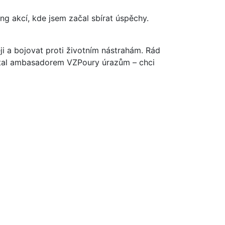
g akcí, kde jsem začal sbírat úspěchy.
ji a bojovat proti životním nástrahám. Rád
e stal ambasadorem VZPoury úrazům – chci