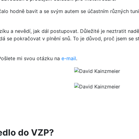
čalo hodně bavit a se svým autem se účastním různých tunin
ku a nevědí, jak dál postupovat. Důležité je neztratit nadě
 dá se pokračovat v plnění snů. To je důvod, proč jsem s
Pošlete mi svou otázku na
e-mail
.
edlo do VZP?