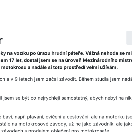
r
oky na vozíku po úrazu hrudní páteře. Vážná nehoda se mi
 jsem 17 let, dostal jsem se na úroveň Mezinárodního mistr
o motokrosu a nadále si toto prostředí velmi užívám.
ch a v 9 letech jsem začal závodit. Během studia jsem nad
žil jsem se být co nejrychleji samostatný, abych nebyl na ni
 baví, např. plavání, cvičení a cestování, ale na motorku j
m stále na motokrosové závody, už ne jako závodník, ale jak
 závodech s prodejem oblečení pro motokrosaře.