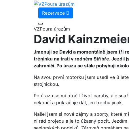
Rezervace
VZPoura úrazům
David Kainzmeie
Jmenuji se David a momentálně jsem tři r
tréninku na trati v rodném Stříbře. Jezdil
zahraničí. Po úrazu se stále pohybuji okol
Na svou první motorku jsem usedl ve 3 lete
strojnickou.
Po úrazu se mi otočil život naruby, ale sna
nekončí a pokračuje dál, jen trochu jinak.
Našel jsem si nové zájmy a sporty, které mě
ní rád projedu a je to úžasný pocit. Jezdí
seniorských podniků. Zároveň pomáhám na