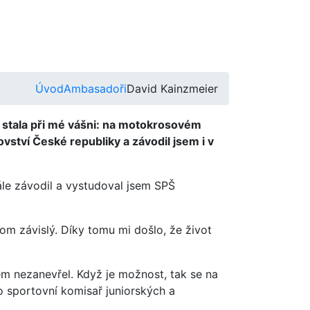
Úvod
Ambasadoři
David Kainzmeier
 stala při mé vášni: na motokrosovém
ovství České republiky a závodil jsem i v
ále závodil a vystudoval jsem SPŠ
kom závislý. Díky tomu mi došlo, že život
sem nezanevřel. Když je možnost, tak se na
o sportovní komisař juniorských a