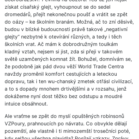
získat císařský glejt, vyhoupnout se do sedel
dromedárů, přejít nekonečnou poušť a vrátit se zpět
do oázy – ke školním branám. Možná, ač to zní děsivě,
budou v blízké budoucnosti právě takové „negativní
glejty“ nezbytné k otevírání různých, a tedy i těch
školních vrat. Ač mám k dobrodružným toulkám
kladný vztah, nejsem si jist, zda si přeji v takovém
světě uzamčených komnat žít. Bohužel, domnívám se,
že podobně jak pád dvou věží World Trade Centra
navždy proměnil komfort cestujících a leteckou
dopravu, tak i ten wu-chanský zmetek otřásl civilizací,
a to s dopady mnohem drtivějšími a v rozsahu, jenž
dokážeme nyní dost těžko bez odstupu a moudré
intuice obsáhnout.
Ale vraťme se zpět do myslí opuštěných robinsonů
VZPoury, prahnoucích po návratu. Co obvykle dělají
pozemští, ale vlastně i ti mimozemští trosečníci poté,
kdy selžou všechna plavidla? Posílají vzkazy. Zprávy