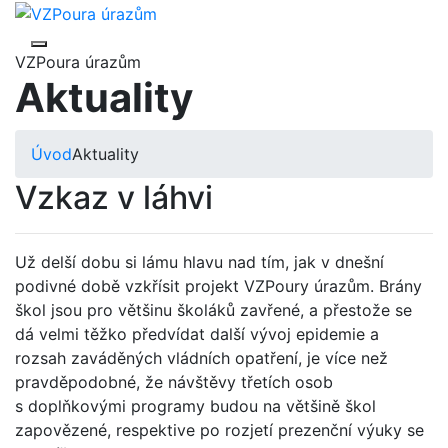
VZPoura úrazům
Aktuality
Úvod
Aktuality
Vzkaz v láhvi
Už delší dobu si lámu hlavu nad tím, jak v dnešní
podivné době vzkřísit projekt VZPoury úrazům. Brány
škol jsou pro většinu školáků zavřené, a přestože se
dá velmi těžko předvídat další vývoj epidemie a
rozsah zaváděných vládních opatření, je více než
pravděpodobné, že návštěvy třetích osob
s doplňkovými programy budou na většině škol
zapovězené, respektive po rozjetí prezenční výuky se