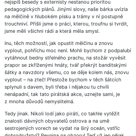
nejspíš besedy s externisty nestanou prioritou
pedagogických plánů. Jinými slovy, naše bárka uvízla
na mělčině v hlubokém písku a trámy v ní postupně
trouchniví. Přišli jsme o práci, kterou, troufnu si tvrdit,
jsme měli všichni rádi a která měla smysl.
Inu, těch možností, jak opustit mělčinu a znovu
vyplout, pohříchu moc není. Mohli bychom z podpalubí
vytáhnout bedny střelného prachu, na stožár vyvěsit
prapor se zkříženými hnáty, tvář překrýt banditskými
šátky a navzdory všemu, co se děje kolem nás, znovu
vyplout – na zteč! Přestože bychom v těch šátcích
splynuli s davem, byli třeba i nějakou tu chvíli
nenápadní, tak tato pirátská akce, uznejte sami, je
z mnoha důvodů nemyslitelná.
Tedy jinak. Nikoli lodí jako piráti, co takhle vytěžit
znalosti dávných obyvatelů ostrova a na umě
sestrojených vorech se vydat na širý oceán, vstříc
dobrodružství? Pevnina na obzoru! Teď už jen nějak