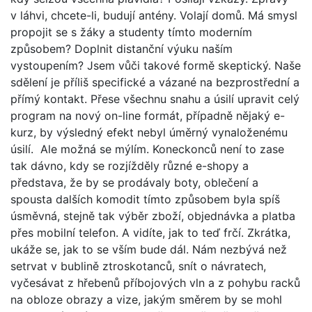
v láhvi, chcete-li, budují antény. Volají domů. Má smysl
propojit se s žáky a studenty tímto moderním
způsobem? Doplnit distanční výuku naším
vystoupením? Jsem vůči takové formě skeptický. Naše
sdělení je příliš specifické a vázané na bezprostřední a
přímý kontakt. Přese všechnu snahu a úsilí upravit celý
program na nový on-line formát, případně nějaký e-
kurz, by výsledný efekt nebyl úměrný vynaloženému
úsilí. Ale možná se mýlím. Koneckonců není to zase
tak dávno, kdy se rozjížděly různé e-shopy a
představa, že by se prodávaly boty, oblečení a
spousta dalších komodit tímto způsobem byla spíš
úsměvná, stejně tak výběr zboží, objednávka a platba
přes mobilní telefon. A vidíte, jak to teď frčí. Zkrátka,
ukáže se, jak to se vším bude dál. Nám nezbývá než
setrvat v bublině ztroskotanců, snít o návratech,
vyčesávat z hřebenů příbojových vln a z pohybu racků
na obloze obrazy a vize, jakým směrem by se mohl