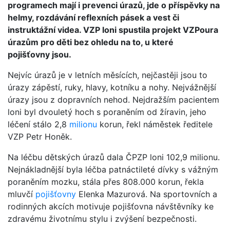
programech mají i prevenci úrazů, jde o příspěvky na
helmy, rozdávání reflexních pásek a vest či
instruktážní videa. VZP loni spustila projekt VZPoura
úrazům pro děti bez ohledu na to, u které
pojišťovny jsou.
Nejvíc úrazů je v letních měsících, nejčastěji jsou to
úrazy zápěstí, ruky, hlavy, kotníku a nohy. Nejvážnější
úrazy jsou z dopravních nehod. Nejdražším pacientem
loni byl dvouletý hoch s poraněním od žíravin, jeho
léčení stálo 2,8
milionu
korun, řekl náměstek ředitele
VZP Petr Honěk.
Na léčbu dětských úrazů dala ČPZP loni 102,9 milionu.
Nejnákladnější byla léčba patnáctileté dívky s vážným
poraněním mozku, stála přes 808.000 korun, řekla
mluvčí
pojišťovny
Elenka Mazurová. Na sportovních a
rodinných akcích motivuje pojišťovna návštěvníky ke
zdravému životnímu stylu i zvýšení bezpečnosti.