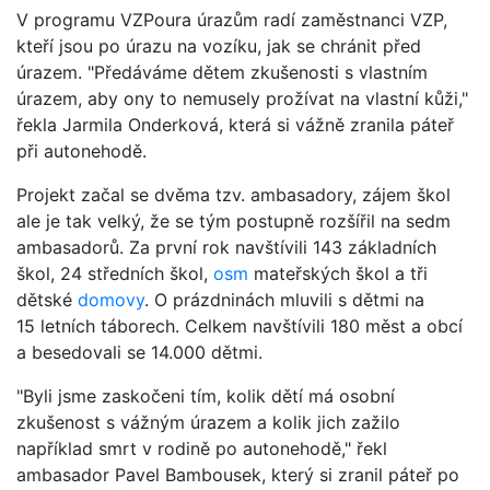
V programu VZPoura úrazům radí zaměstnanci VZP,
kteří jsou po úrazu na vozíku, jak se chránit před
úrazem. "Předáváme dětem zkušenosti s vlastním
úrazem, aby ony to nemusely prožívat na vlastní kůži,"
řekla Jarmila Onderková, která si vážně zranila páteř
při autonehodě.
Projekt začal se dvěma tzv. ambasadory, zájem škol
ale je tak velký, že se tým postupně rozšířil na sedm
ambasadorů. Za první rok navštívili 143 základních
škol, 24 středních škol,
osm
mateřských škol a tři
dětské
domovy
. O prázdninách mluvili s dětmi na
15 letních táborech. Celkem navštívili 180 měst a obcí
a besedovali se 14.000 dětmi.
"Byli jsme zaskočeni tím, kolik dětí má osobní
zkušenost s vážným úrazem a kolik jich zažilo
například smrt v rodině po autonehodě," řekl
ambasador Pavel Bambousek, který si zranil páteř po