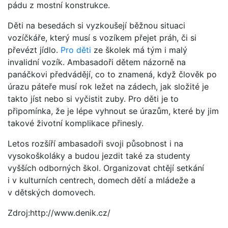
pádu z mostní konstrukce.
Děti na besedách si vyzkoušejí běžnou situaci
vozíčkáře, který musí s vozíkem přejet práh, či si
převézt jídlo.
Pro děti
ze školek má tým i malý
invalidní vozík. Ambasadoři dětem názorně na
panáčkovi předvádějí, co to znamená, když člověk po
úrazu páteře musí rok ležet na zádech, jak složité je
takto jíst nebo si vyčistit zuby. Pro děti je to
připomínka, že je lépe vyhnout se úrazům, které by jim
takové životní komplikace přinesly.
Letos rozšíří ambasadoři svoji působnost i na
vysokoškoláky a budou jezdit také za studenty
vyšších odborných škol. Organizovat chtějí setkání
i v kulturních centrech, domech dětí a mládeže a
v dětských domovech.
Zdroj:http://www.denik.cz/