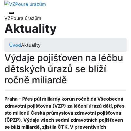
VZPoura úrazům
Aktuality
Úvod
Aktuality
Výdaje pojišťoven na léčbu
dětských úrazů se blíží
ročně miliardě
Praha - Přes půl miliardy korun ročně dá Všeobecná
zdravotní pojišťovna (VZP) za léčení úrazů dětí, přes
sto milionů Česká průmyslová zdravotní pojišťovna
(ČPZP). Výdaje všech sedmi zdravotních pojišťoven
se blíží miliardě, zjistila ČTK. V preventivních