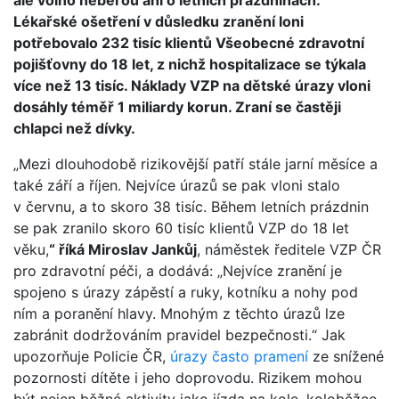
Lékařské ošetření v důsledku zranění loni
potřebovalo 232 tisíc klientů Všeobecné zdravotní
pojišťovny do 18 let, z nichž hospitalizace se týkala
více než 13 tisíc. Náklady VZP na dětské úrazy vloni
dosáhly téměř 1 miliardy korun. Zraní se častěji
chlapci než dívky.
„Mezi dlouhodobě rizikovější patří stále jarní měsíce a
také září a říjen. Nejvíce úrazů se pak vloni stalo
v červnu, a to skoro 38 tisíc. Během letních prázdnin
se pak zranilo skoro 60 tisíc klientů VZP do 18 let
věku,
“ říká
Miroslav Jankůj
, náměstek ředitele VZP ČR
pro zdravotní péči, a dodává: „Nejvíce zranění je
spojeno s úrazy zápěstí a ruky, kotníku a nohy pod
ním a poranění hlavy. Mnohým z těchto úrazů lze
zabránit dodržováním pravidel bezpečnosti.“ Jak
upozorňuje Policie ČR,
úrazy často pramení
ze snížené
pozornosti dítěte i jeho doprovodu. Rizikem mohou
být nejen běžné aktivity jako jízda na kole, koloběžce