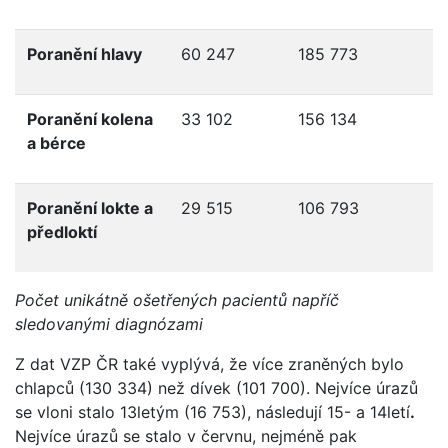
Poranění hlavy
60 247
185 773
Poranění kolena
33 102
156 134
a bérce
Poranění lokte a
29 515
106 793
předloktí
Počet unikátně ošetřených pacientů napříč
sledovanými diagnózami
Z dat VZP ČR také vyplývá, že více zraněných bylo
chlapců (130 334) než dívek (101 700). Nejvíce úrazů
se vloni stalo 13letým (16 753), následují 15- a 14letí
.
Nejvíce úrazů se stalo v červnu, nejméně pak