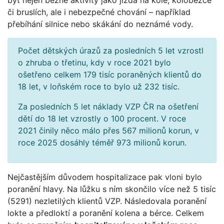
či bruslích, ale i nebezpečné chování – například
přebíhání silnice nebo skákání do neznámé vody.
Počet dětských úrazů za posledních 5 let vzrostl
o zhruba o třetinu, kdy v roce 2021 bylo
ošetřeno celkem 179 tisíc poraněných klientů do
18 let, v loňském roce to bylo už 232 tisíc.
Za posledních 5 let náklady VZP ČR na ošetření
dětí do 18 let vzrostly o 100 procent. V roce
2021 činily něco málo přes 567 milionů korun, v
roce 2025 dosáhly téměř 973 milionů korun.
Nejčastějším důvodem hospitalizace pak vloni bylo
poranění hlavy. Na lůžku s ním skončilo více než 5 tisíc
(5291) nezletilých klientů VZP. Následovala poranění
lokte a předloktí a poranění kolena a bérce. Celkem