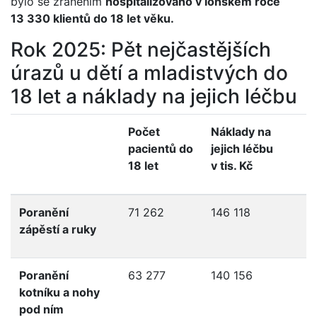
bylo se zraněním
hospitalizováno v loňském roce
13 330 klientů do 18 let věku.
Rok 2025: Pět nejčastějších
úrazů u dětí a mladistvých do
18 let a náklady na jejich léčbu
Počet
Náklady na
pacientů do
jejich léčbu
18 let
v tis. Kč
Poranění
71 262
146 118
zápěstí a ruky
Poranění
63 277
140 156
kotníku a nohy
pod ním