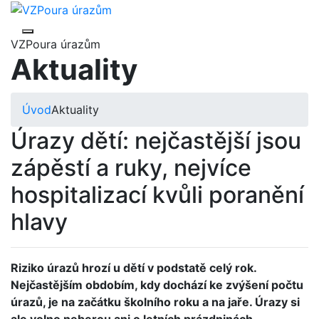
VZPoura úrazům
Aktuality
Úvod
Aktuality
Úrazy dětí: nejčastější jsou
zápěstí a ruky, nejvíce
hospitalizací kvůli poranění
hlavy
Riziko úrazů hrozí u dětí v podstatě celý rok.
Nejčastějším obdobím, kdy dochází ke zvýšení počtu
úrazů, je na začátku školního roku a na jaře. Úrazy si
ale volno neberou ani o letních prázdninách.