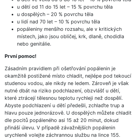
u dětí od 11 do 15 let – 15 % povrchu těla
u dospělých – 20 % povrchu těla
u lidí nad 70 let – 10 % povrchu těla
popáleniny menšího rozsahu, ale v kritických
místech, jako jsou obličej, krk, dlaně, chodidla
nebo genitálie.
První pomoc!
Zásadním pravidlem při ošetřování popálenin je
okamžitě postižené místo chladit, nejlépe pod tekoucí
studenou vodou, ale nikdy ne ledem. Zároveň je však
nutné dbát na riziko podchlazení, obzvlášť u dětí,
které ztrácejí tělesnou teplotu rychleji než dospělí.
Abyste podchlazení u dětí předešli, zchlaďte trup a
hlavu pouze jednorázově. U dospělých můžete chladit
dle pocitů popáleného asi 15 až 20 minut, dokud
přináší úlevu. V případě závažnějších popálenin
urychleně volejte záchrannou službu na lince 155.