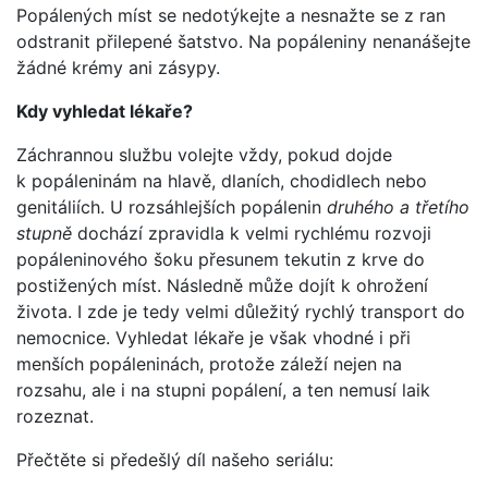
Popálených míst se nedotýkejte a nesnažte se z ran
odstranit přilepené šatstvo. Na popáleniny nenanášejte
žádné krémy ani zásypy.
Kdy vyhledat lékaře?
Záchrannou službu volejte vždy, pokud dojde
k popáleninám na hlavě, dlaních, chodidlech nebo
genitáliích. U rozsáhlejších popálenin
druhého a třetího
stupně
dochází zpravidla k velmi rychlému rozvoji
popáleninového šoku přesunem tekutin z krve do
postižených míst. Následně může dojít k ohrožení
života. I zde je tedy velmi důležitý rychlý transport do
nemocnice. Vyhledat lékaře je však vhodné i při
menších popáleninách, protože záleží nejen na
rozsahu, ale i na stupni popálení, a ten nemusí laik
rozeznat.
Přečtěte si předešlý díl našeho seriálu: