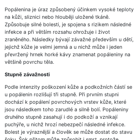
Popálenina je úraz způsobený účinkem vysoké teploty
na kůži, sliznici nebo hlouběji uložené tkáně.
Způsobuje silné bolesti, je spojena s rizikem následné
infekce a při větším rozsahu ohrožuje i život
zraněného. Následky bývají závažné především u dětí,
jejichž kůže je velmi jemná a u nichž může i jeden
převržený hrnek horké kávy znamenat popáleniny na
většině povrchu těla.
Stupně závažnosti
Podle intenzity poškození kůže a podkožních částí se
u popálenin rozlišují tři stupně. Při prvním stupni
dochází k popálení povrchových vrstev kůže, které
jsou následkem toho zarudlé a silně bolí. Popáleniny
druhého stupně zasahují i do podkoží a vznikají
puchýře, u nichž hrozí nebezpečí následné infekce.
Bolest je výraznější a člověk se může dostat do stavu
šoku. Šok přitom může způsobit i smrt, protože