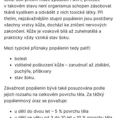
v takovém stavu není organismus schopen zásobovat
tkáně kyslíkem a odvádět z nich toxické látky. Při
třetím, nejzávažnějším stupni popálenin jsou postiženy
všechny vrstvy kůže, dochází ke zničení nervových
zakončení. Kůže je voskově bílá až zuhelnatělá a
prakticky vždy vzniká stav šoku.
Mezi typické příznaky popálenin tedy patří:
bolest
viditelné poškození kůže – zarudnutí až zbělání,
puchýře, příškvary
stav šoku.
Závažnost popálenin bývá také posuzována podle
jejich rozsahu na celkovém povrchu těla. Za těžký
popáleninový úraz se považuje:
u dětí do dvou let – 5 % povrchu těla
u dětí ve věku od 3 do 10 let – 10 % povrchu těla