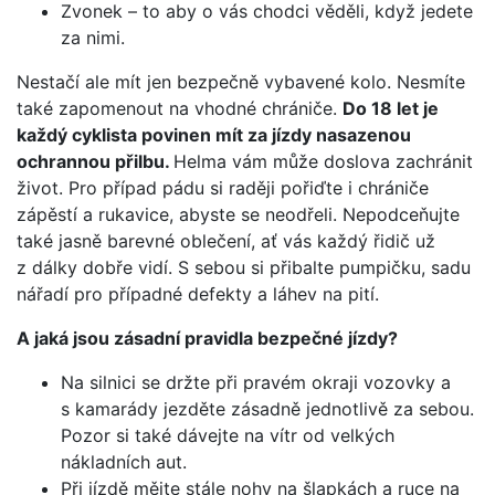
Zvonek – to aby o vás chodci věděli, když jedete
za nimi.
Nestačí ale mít jen bezpečně vybavené kolo. Nesmíte
také zapomenout na vhodné chrániče.
Do 18 let je
každý cyklista povinen mít za jízdy nasazenou
ochrannou přilbu.
Helma vám může doslova zachránit
život. Pro případ pádu si raději pořiďte i chrániče
zápěstí a rukavice, abyste se neodřeli. Nepodceňujte
také jasně barevné oblečení, ať vás každý řidič už
z dálky dobře vidí. S sebou si přibalte pumpičku, sadu
nářadí pro případné defekty a láhev na pití.
A jaká jsou zásadní pravidla bezpečné jízdy?
Na silnici se držte při pravém okraji vozovky a
s kamarády jezděte zásadně jednotlivě za sebou.
Pozor si také dávejte na vítr od velkých
nákladních aut.
Při jízdě mějte stále nohy na šlapkách a ruce na