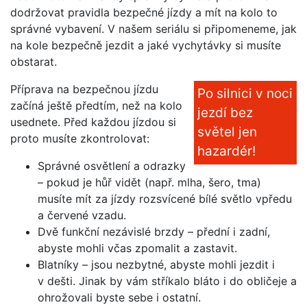
dodržovat pravidla bezpečné jízdy a mít na kolo to
správné vybavení. V našem seriálu si připomeneme, jak
na kole bezpečně jezdit a jaké vychytávky si musíte
obstarat.
Příprava na bezpečnou jízdu
Po silnici v noci
začíná ještě předtím, než na kolo
jezdí bez
usednete. Před každou jízdou si
světel jen
proto musíte zkontrolovat:
hazardér!
Správné osvětlení a odrazky
– pokud je hůř vidět (např. mlha, šero, tma)
musíte mít za jízdy rozsvícené bílé světlo vpředu
a červené vzadu.
Dvě funkční nezávislé brzdy – přední i zadní,
abyste mohli včas zpomalit a zastavit.
Blatníky – jsou nezbytné, abyste mohli jezdit i
v dešti. Jinak by vám stříkalo bláto i do obličeje a
ohrožovali byste sebe i ostatní.