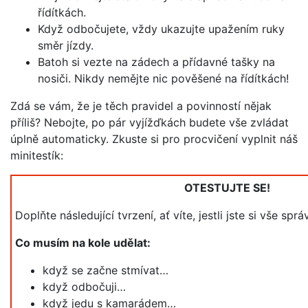
řídítkách.
Když odbočujete, vždy ukazujte upažením ruky
směr jízdy.
Batoh si vezte na zádech a přídavné tašky na
nosiči. Nikdy nemějte nic pověšené na řídítkách!
Zdá se vám, že je těch pravidel a povinností nějak
příliš? Nebojte, po pár vyjížďkách budete vše zvládat
úplně automaticky. Zkuste si pro procvičení vyplnit náš
minitestík:
OTESTUJTE SE!
Doplňte následující tvrzení, ať víte, jestli jste si vše sp
Co musím na kole udělat:
když se začne stmívat…
když odbočuji…
když jedu s kamarádem…