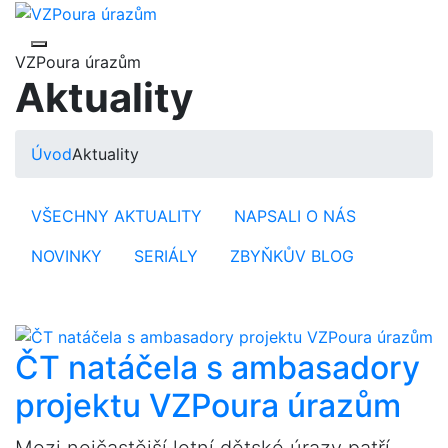
VZPoura úrazům
Aktuality
Úvod
Aktuality
VŠECHNY AKTUALITY
NAPSALI O NÁS
NOVINKY
SERIÁLY
ZBYŇKŮV BLOG
ČT natáčela s ambasadory
projektu VZPoura úrazům