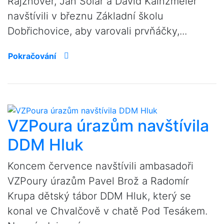
Rajznover, Jan Solař a David Kainzmeier
navštívili v březnu Základní školu
Dobřichovice, aby varovali prvňáčky,...
Pokračování
VZPoura úrazům navštívila
DDM Hluk
Koncem července navštívili ambasadoři
VZPoury úrazům Pavel Brož a Radomír
Krupa dětský tábor DDM Hluk, který se
konal ve Chvalčově v chatě Pod Tesákem.