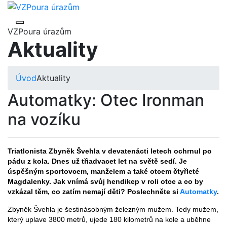
VZPoura úrazům
Aktuality
Úvod
Aktuality
Automatky: Otec Ironman
na vozíku
Triatlonista Zbyněk Švehla v devatenácti letech ochrnul po
pádu z kola. Dnes už třiadvacet let na světě sedí. Je
úspěšným sportovcem, manželem a také otcem čtyřleté
Magdalenky. Jak vnímá svůj hendikep v roli otce a co by
vzkázal těm, co zatím nemají děti? Poslechněte si
Automatky
.
Zbyněk Švehla je šestinásobným železným mužem. Tedy mužem,
který uplave 3800 metrů, ujede 180 kilometrů na kole a uběhne