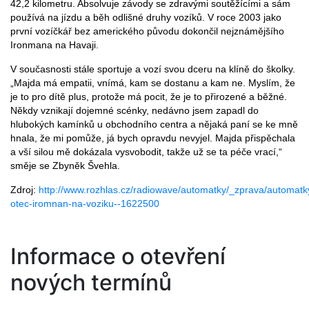
42,2 kilometru. Absolvuje závody se zdravými soutěžícími a sám
používá na jízdu a běh odlišné druhy vozíků. V roce 2003 jako
první vozíčkář bez amerického původu dokončil nejznámějšího
Ironmana na Havaji.
V současnosti stále sportuje a vozí svou dceru na klíně do školky.
„Majda má empatii, vnímá, kam se dostanu a kam ne. Myslím, že
je to pro dítě plus, protože má pocit, že je to přirozené a běžné.
Někdy vznikají dojemné scénky, nedávno jsem zapadl do
hlubokých kamínků u obchodního centra a nějaká paní se ke mně
hnala, že mi pomůže, já bych opravdu nevyjel. Majda přispěchala
a vší silou mě dokázala vysvobodit, takže už se ta péče vrací,“
směje se Zbyněk Švehla.
Zdroj:
http://www.rozhlas.cz/radiowave/automatky/_zprava/automatk
otec-iromnan-na-voziku--1622500
Informace o otevření
nových termínů